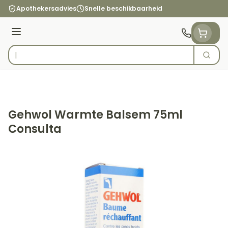
Ga naar de inhoud
Apothekersadvies
Snelle beschikbaarheid
Menu
Zoek
Product, merk, categorie...
Gehwol Warmte Balsem 75ml
Consulta