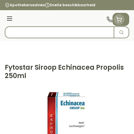
Ga naar de inhoud
Apothekersadvies
Snelle beschikbaarheid
Menu
Zoek
Product, merk, categorie...
Fytostar Siroop Echinacea Propolis
250ml