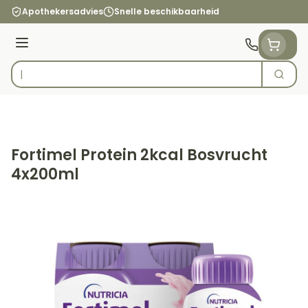
Ga naar de inhoud
Apothekersadvies
Snelle beschikbaarheid
Menu
Zoek
Product, merk, categorie...
Fortimel Protein 2kcal Bosvrucht
4x200ml