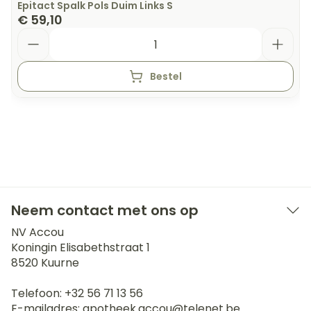
Epitact Spalk Pols Duim Links S
€ 59,10
Aantal
Bestel
Neem contact met ons op
NV Accou
Koningin Elisabethstraat 1
8520
Kuurne
Telefoon:
+32 56 71 13 56
E-mailadres:
apotheek.accou@
telenet.be