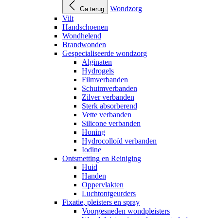
Wondzorg
Ga terug
Vilt
Handschoenen
Wondhelend
Brandwonden
Gespecialiseerde wondzorg
Alginaten
Hydrogels
Filmverbanden
Schuimverbanden
Zilver verbanden
Sterk absorberend
Vette verbanden
Silicone verbanden
Honing
Hydrocolloïd verbanden
Iodine
Ontsmetting en Reiniging
Huid
Handen
Oppervlakten
Luchtontgeurders
Fixatie, pleisters en spray
Voorgesneden wondpleisters