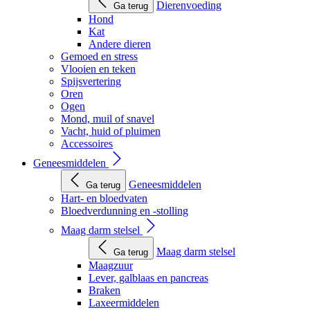
Dierenvoeding
Ga terug
Hond
Kat
Andere dieren
Gemoed en stress
Vlooien en teken
Spijsvertering
Oren
Ogen
Mond, muil of snavel
Vacht, huid of pluimen
Accessoires
Geneesmiddelen
Geneesmiddelen
Ga terug
Hart- en bloedvaten
Bloedverdunning en -stolling
Maag darm stelsel
Maag darm stelsel
Ga terug
Maagzuur
Lever, galblaas en pancreas
Braken
Laxeermiddelen