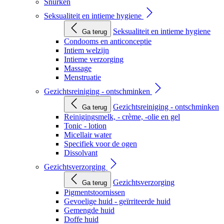
Snurken
Seksualiteit en intieme hygiene
Seksualiteit en intieme hygiene
Ga terug
Condooms en anticonceptie
Intiem welzijn
Intieme verzorging
Massage
Menstruatie
Gezichtsreiniging - ontschminken
Gezichtsreiniging - ontschminken
Ga terug
Reinigingsmelk, - crème, -olie en gel
Tonic - lotion
Micellair water
Specifiek voor de ogen
Dissolvant
Gezichtsverzorging
Gezichtsverzorging
Ga terug
Pigmentstoornissen
Gevoelige huid - geïrriteerde huid
Gemengde huid
Doffe huid