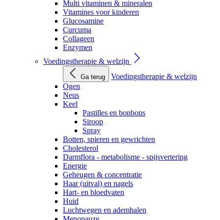
Multi vitaminen & mineralen
Vitamines voor kinderen
Glucosamine
Curcuma
Collageen
Enzymen
Voedingstherapie & welzijn
Voedingstherapie & welzijn
Ga terug
Ogen
Neus
Keel
Pastilles en bonbons
Siroop
Spray
Botten, spieren en gewrichten
Cholesterol
Darmflora - metabolisme - spijsvertering
Energie
Geheugen & concentratie
Haar (uitval) en nagels
Hart- en bloedvaten
Huid
Luchtwegen en ademhalen
Menopauze