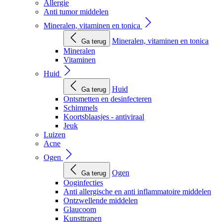
Allergie
Anti tumor middelen
Mineralen, vitaminen en tonica
Mineralen, vitaminen en tonica
Ga terug
Mineralen
Vitaminen
Huid
Huid
Ga terug
Ontsmetten en desinfecteren
Schimmels
Koortsblaasjes - antiviraal
Jeuk
Luizen
Acne
Ogen
Ogen
Ga terug
Ooginfecties
Anti allergische en anti inflammatoire middelen
Ontzwellende middelen
Glaucoom
Kunsttranen