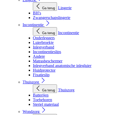
Lingerie
Ga terug
BH's
Zwangerschapslingerie
Incontinentie
Incontinentie
Ga terug
Onderleggers
Luierbroekje
Inlegverband
Incontinentieslips
Andere
Matrasbeschermer
Inlegverband anatomische inlegluier
Huidprotector
Fixatieslip
Thuiszorg
Thuiszorg
Ga terug
Batterijen
Toebehoren
Steriel materiaal
Wondzorg