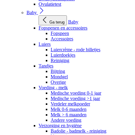
Ovulatietest
Baby
Baby
Ga terug
Fopspenen en accessoires
Fopspeen
Accessoires
Luiers
Luiercrème - rode billetjes
Luierdoekjes
Reiniging
Tandjes
Bijtring
Mondgel
Overige
Voeding - melk
Medische voeding 0-1 jaar
Medische voeding >1 jaar
Verdeler melkpoeder
Melk 0-6 maanden
Melk > 6 maanden
Andere voeding
Verzorging en hygiëne
Badolie - badmelk - reiniging