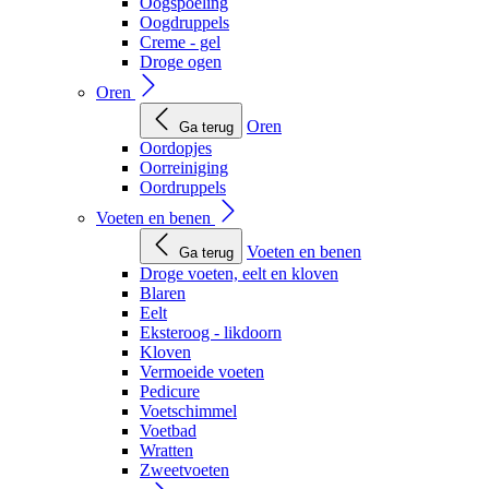
Oogspoeling
Oogdruppels
Creme - gel
Droge ogen
Oren
Oren
Ga terug
Oordopjes
Oorreiniging
Oordruppels
Voeten en benen
Voeten en benen
Ga terug
Droge voeten, eelt en kloven
Blaren
Eelt
Eksteroog - likdoorn
Kloven
Vermoeide voeten
Pedicure
Voetschimmel
Voetbad
Wratten
Zweetvoeten