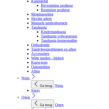
Kunstgebit
Bevestiging prothese
Reiniging prothese
Mondspoeling
Slechte adem
Manuele tandenborstels
Tandpasta
Kindertandpasta
Tandpasta volwassenen
Tandpasta homeopathie
Orthodontie
Tandvleesproblemen en aften
Accessoires
Witte tanden - bleken
Kauwgom
Ontsmetting
Aften
Neus
Neus
Ga terug
Spray
Ogen
Ogen
Ga terug