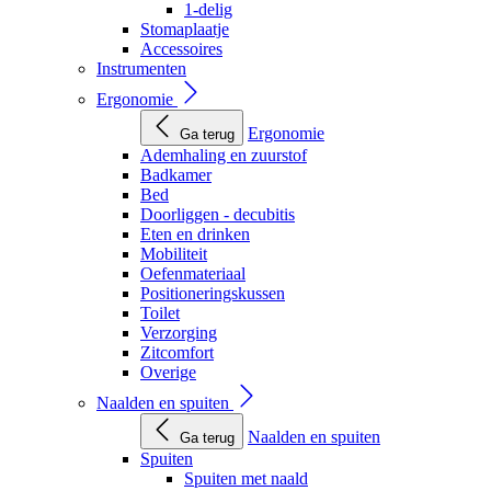
1-delig
Stomaplaatje
Accessoires
Instrumenten
Ergonomie
Ergonomie
Ga terug
Ademhaling en zuurstof
Badkamer
Bed
Doorliggen - decubitis
Eten en drinken
Mobiliteit
Oefenmateriaal
Positioneringskussen
Toilet
Verzorging
Zitcomfort
Overige
Naalden en spuiten
Naalden en spuiten
Ga terug
Spuiten
Spuiten met naald