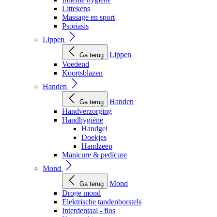
Littekens
Massage en sport
Psoriasis
Lippen
Lippen
Ga terug
Voedend
Koortsblazen
Handen
Handen
Ga terug
Handverzorging
Handhygiëne
Handgel
Doekjes
Handzeep
Manicure & pedicure
Mond
Mond
Ga terug
Droge mond
Elektrische tandenborstels
Interdentaal - flos