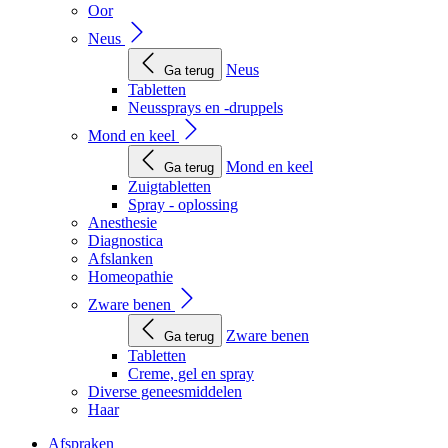
Oor
Neus
Neus
Ga terug
Tabletten
Neussprays en -druppels
Mond en keel
Mond en keel
Ga terug
Zuigtabletten
Spray - oplossing
Anesthesie
Diagnostica
Afslanken
Homeopathie
Zware benen
Zware benen
Ga terug
Tabletten
Creme, gel en spray
Diverse geneesmiddelen
Haar
Afspraken