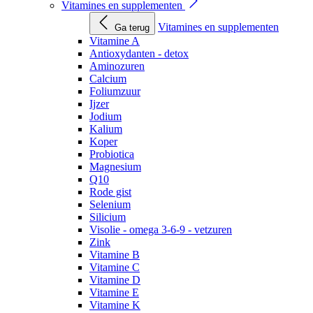
Vitamines en supplementen
Vitamines en supplementen
Ga terug
Vitamine A
Antioxydanten - detox
Aminozuren
Calcium
Foliumzuur
Ijzer
Jodium
Kalium
Koper
Probiotica
Magnesium
Q10
Rode gist
Selenium
Silicium
Visolie - omega 3-6-9 - vetzuren
Zink
Vitamine B
Vitamine C
Vitamine D
Vitamine E
Vitamine K