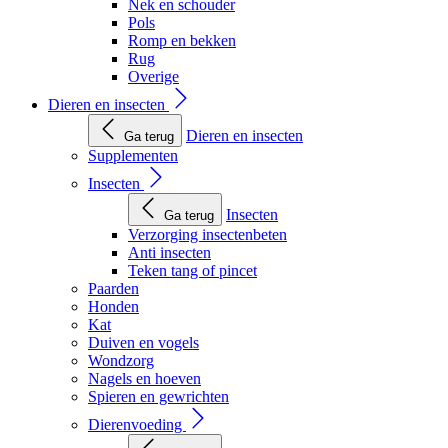
Nek en schouder
Pols
Romp en bekken
Rug
Overige
Dieren en insecten
Dieren en insecten
Ga terug
Supplementen
Insecten
Insecten
Ga terug
Verzorging insectenbeten
Anti insecten
Teken tang of pincet
Paarden
Honden
Kat
Duiven en vogels
Wondzorg
Nagels en hoeven
Spieren en gewrichten
Dierenvoeding