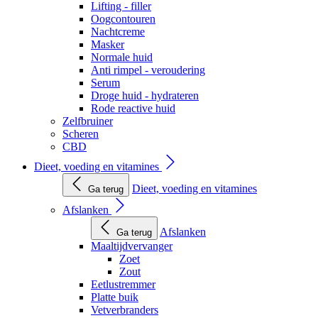
Lifting - filler
Oogcontouren
Nachtcreme
Masker
Normale huid
Anti rimpel - veroudering
Serum
Droge huid - hydrateren
Rode reactive huid
Zelfbruiner
Scheren
CBD
Dieet, voeding en vitamines
Dieet, voeding en vitamines
Ga terug
Afslanken
Afslanken
Ga terug
Maaltijdvervanger
Zoet
Zout
Eetlustremmer
Platte buik
Vetverbranders