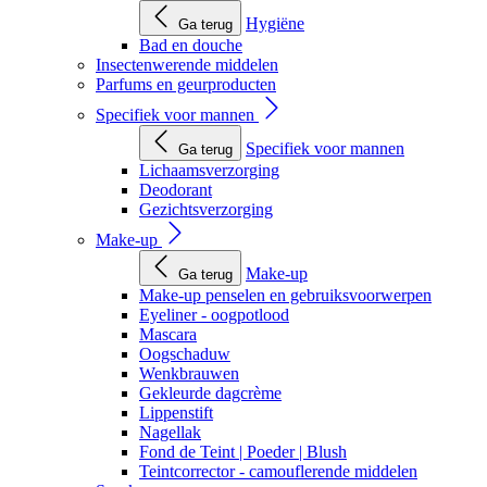
Hygiëne
Ga terug
Bad en douche
Insectenwerende middelen
Parfums en geurproducten
Specifiek voor mannen
Specifiek voor mannen
Ga terug
Lichaamsverzorging
Deodorant
Gezichtsverzorging
Make-up
Make-up
Ga terug
Make-up penselen en gebruiksvoorwerpen
Eyeliner - oogpotlood
Mascara
Oogschaduw
Wenkbrauwen
Gekleurde dagcrème
Lippenstift
Nagellak
Fond de Teint | Poeder | Blush
Teintcorrector - camouflerende middelen