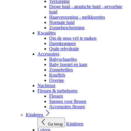
Verzorging
Droge huid - atopische huid - gevoelige
huid
Haarverzorging - melkkorstjes
Normale huid
Zonnebescherming
Kwaaltjes
Om de neus vrij te maken
Darmkrampen
Orale rehydratie
Accessoires
Babyschaartjes
Baby borstel en kam
Zonnebrillen
Knuffels
Overige
Nachtrust
Flessen & toebehoren
Flessen
Spenen voor flessen
Accessoires flessen
Kinderen
Kinderen
Ga terug
Luizen