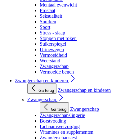
Mentaal evenwicht
Prostaat
Seksualiteit
Snurken
Sport
Stress - slaap
Stoppen met roken
Suikerspiegel
Urinewegen
Vermoeidheid
Weerstand
Zwangerschap
Vermoeide benen
Zwangerschap en kinderen
Zwangerschap en kinderen
Ga terug
Zwangerschap
Zwangerschap
Ga terug
Zwangerschapslingerie
Borstvoeding
Lichaamsverzorging
Vitamines en supplementen
Zwangerschapstest