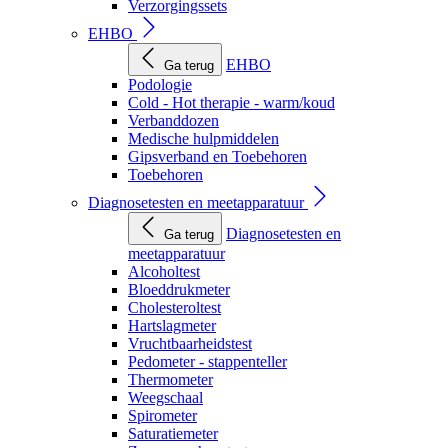
Verzorgingssets
EHBO
EHBO
Ga terug
Podologie
Cold - Hot therapie - warm/koud
Verbanddozen
Medische hulpmiddelen
Gipsverband en Toebehoren
Toebehoren
Diagnosetesten en meetapparatuur
Diagnosetesten en
Ga terug
meetapparatuur
Alcoholtest
Bloeddrukmeter
Cholesteroltest
Hartslagmeter
Vruchtbaarheidstest
Pedometer - stappenteller
Thermometer
Weegschaal
Spirometer
Saturatiemeter