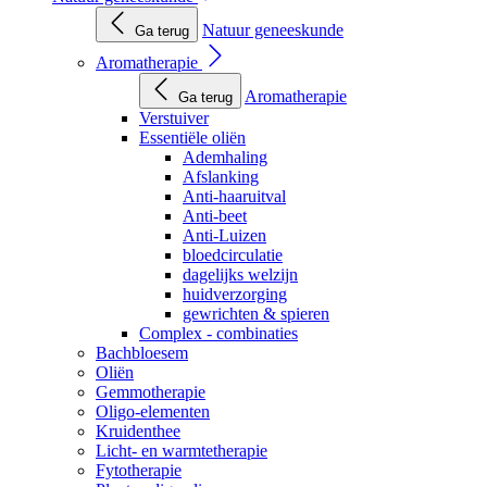
Natuur geneeskunde
Ga terug
Aromatherapie
Aromatherapie
Ga terug
Verstuiver
Essentiële oliën
Ademhaling
Afslanking
Anti-haaruitval
Anti-beet
Anti-Luizen
bloedcirculatie
dagelijks welzijn
huidverzorging
gewrichten & spieren
Complex - combinaties
Bachbloesem
Oliën
Gemmotherapie
Oligo-elementen
Kruidenthee
Licht- en warmtetherapie
Fytotherapie