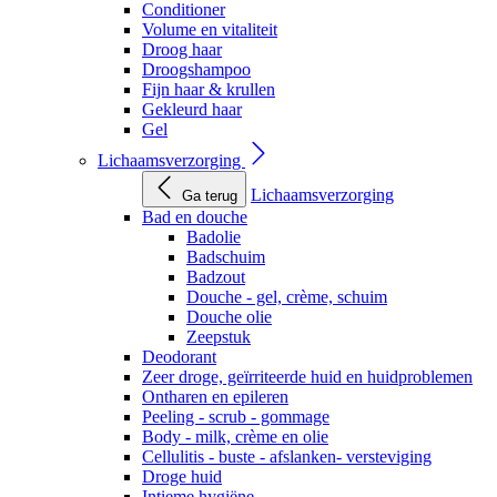
Conditioner
Volume en vitaliteit
Droog haar
Droogshampoo
Fijn haar & krullen
Gekleurd haar
Gel
Lichaamsverzorging
Lichaamsverzorging
Ga terug
Bad en douche
Badolie
Badschuim
Badzout
Douche - gel, crème, schuim
Douche olie
Zeepstuk
Deodorant
Zeer droge, geïrriteerde huid en huidproblemen
Ontharen en epileren
Peeling - scrub - gommage
Body - milk, crème en olie
Cellulitis - buste - afslanken- versteviging
Droge huid
Intieme hygiëne