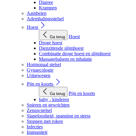
Diarree
Krampen
Aambeien
Ademhalingsstelsel
Hoest
Hoest
Ga terug
Droge hoest
Diepzittende slijmhoest
Combinatie droge hoest en slijmhoest
Massagebalsem en inhalatie
Hormonaal stelsel
Gynaecologie
Urinewegen
Pijn en koorts
Pijn en koorts
Ga terug
baby - kinderen
Spieren en gewrichten
Zenuwstelsel
Slapeloosheid, spanning en stress
Stoppen met roken
Infecties
Immuniteit