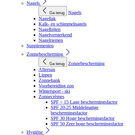
Nagels
Nagels
Ga terug
Nagellak
Kalk- en schimmelnagels
Nagelbijten
Nagelversterkend
Nagelriemen
Supplementen
Zonnebescherming
Zonnebescherming
Ga terug
Aftersun
Lippen
Zonnebank
Voorbereiding zon
Wintersport - ski
Zonnecrèmes
SPF < 15 Lage beschermingsfactor
SPF 20-25 Middelmatige
beschermingsfactor
SPF 30 Hoge beschermingsfactor
SPF 50 Zeer hoge beschermingsfactor
Hygiëne