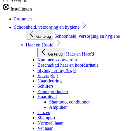
Account
Instellingen
Promoties
Schoonheid, verzorging en hygiëne
Schoonheid, verzorging en hygiëne
Ga terug
Haar en Hoofd
Haar en Hoofd
Ga terug
Kammen - ontwarren
Beschadigd haar en hoofdirritatie
Styling - spray & gel
Verzorging
Haarkleuring
Schilfers
Zonneproducten
Haaruitval
Shampoo, conditioner
Ampullen
Luizen
Shampoo
Normaal haar
Vet haar