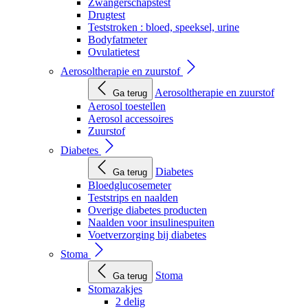
Zwangerschapstest
Drugtest
Teststroken : bloed, speeksel, urine
Bodyfatmeter
Ovulatietest
Aerosoltherapie en zuurstof
Aerosoltherapie en zuurstof
Ga terug
Aerosol toestellen
Aerosol accessoires
Zuurstof
Diabetes
Diabetes
Ga terug
Bloedglucosemeter
Teststrips en naalden
Overige diabetes producten
Naalden voor insulinespuiten
Voetverzorging bij diabetes
Stoma
Stoma
Ga terug
Stomazakjes
2 delig