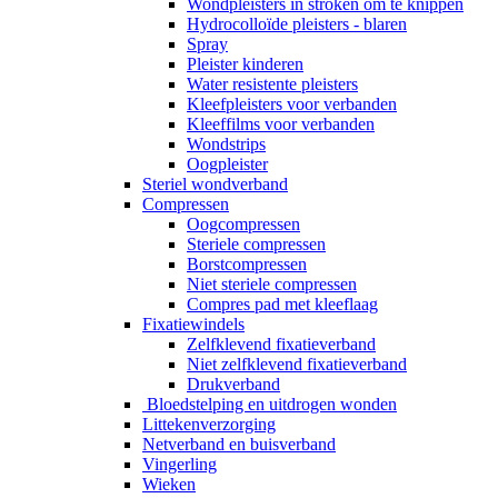
Wondpleisters in stroken om te knippen
Hydrocolloïde pleisters - blaren
Spray
Pleister kinderen
Water resistente pleisters
Kleefpleisters voor verbanden
Kleeffilms voor verbanden
Wondstrips
Oogpleister
Steriel wondverband
Compressen
Oogcompressen
Steriele compressen
Borstcompressen
Niet steriele compressen
Compres pad met kleeflaag
Fixatiewindels
Zelfklevend fixatieverband
Niet zelfklevend fixatieverband
Drukverband
Bloedstelping en uitdrogen wonden
Littekenverzorging
Netverband en buisverband
Vingerling
Wieken