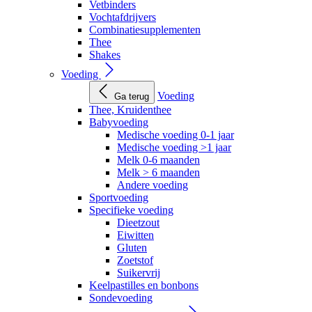
Vetbinders
Vochtafdrijvers
Combinatiesupplementen
Thee
Shakes
Voeding
Voeding
Ga terug
Thee, Kruidenthee
Babyvoeding
Medische voeding 0-1 jaar
Medische voeding >1 jaar
Melk 0-6 maanden
Melk > 6 maanden
Andere voeding
Sportvoeding
Specifieke voeding
Dieetzout
Eiwitten
Gluten
Zoetstof
Suikervrij
Keelpastilles en bonbons
Sondevoeding