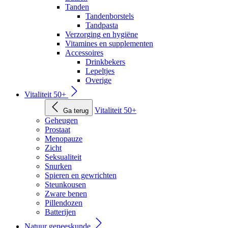
Tanden
Tandenborstels
Tandpasta
Verzorging en hygiëne
Vitamines en supplementen
Accessoires
Drinkbekers
Lepeltjes
Overige
Vitaliteit 50+
Vitaliteit 50+
Ga terug
Geheugen
Prostaat
Menopauze
Zicht
Seksualiteit
Snurken
Spieren en gewrichten
Steunkousen
Zware benen
Pillendozen
Batterijen
Natuur geneeskunde