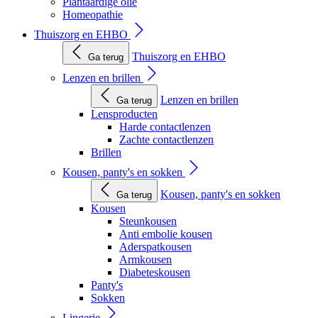
Plantaardige olie
Homeopathie
Thuiszorg en EHBO
Thuiszorg en EHBO
Ga terug
Lenzen en brillen
Lenzen en brillen
Ga terug
Lensproducten
Harde contactlenzen
Zachte contactlenzen
Brillen
Kousen, panty's en sokken
Kousen, panty's en sokken
Ga terug
Kousen
Steunkousen
Anti embolie kousen
Aderspatkousen
Armkousen
Diabeteskousen
Panty's
Sokken
Lingerie