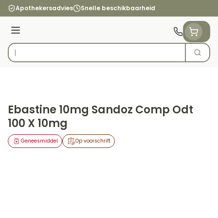
Ga naar de inhoud
Apothekersadvies
Snelle beschikbaarheid
Menu
Zoek
Product, merk, categorie...
Ebastine 10mg Sandoz Comp Odt
100 X 10mg
Geneesmiddel
Op voorschrift