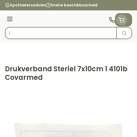
Ga naar de inhoud
Apothekersadvies
Snelle beschikbaarheid
Menu
Zoek
Product, merk, categorie...
Drukverband Steriel 7x10cm 1 4101b
Covarmed