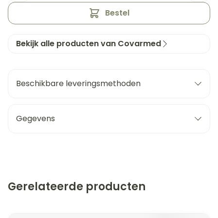
Bestel
Bekijk alle producten van Covarmed
Beschikbare leveringsmethoden
Gegevens
Gerelateerde producten
Navigeren door de elementen van de carrousel is mogeli
Druk om carrousel over te slaan
Druk op om naar carrouselnavigatie te gaan