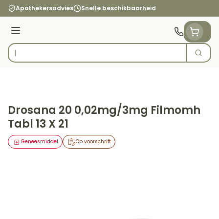
Ga naar de inhoud
Apothekersadvies
Snelle beschikbaarheid
Menu
Zoek
Product, merk, categorie...
Drosana 20 0,02mg/3mg Filmomh
Tabl 13 X 21
Geneesmiddel
Op voorschrift