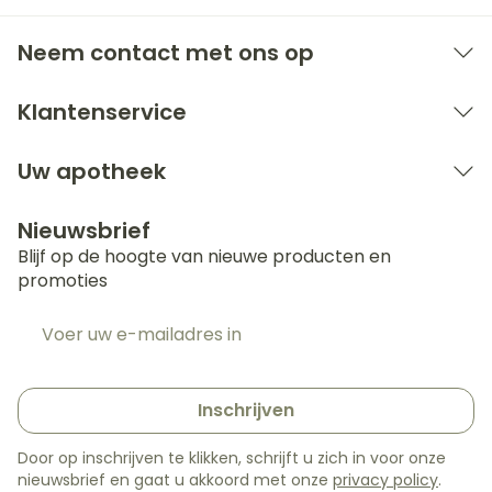
Vermoeidheid, pijn op de borst, vochtophoping
in het lichaam, leidend tot zwellingen
Neem contact met ons op
(bijvoorbeeld in de enkels)
Gewichtstoename
Klantenservice
Diarree
Uw apotheek
Allergische reacties
Zenuwachtigheid
Nieuwsbrief
Versnelde hartslag, hartfalen,
Blijf op de hoogte van nieuwe producten en
hartritmestoornissen
promoties
Brandend maagzuur
E-mail adres
Geheugenstoornissen
Inschrijven
Door op inschrijven te klikken, schrijft u zich in voor onze
nieuwsbrief en gaat u akkoord met onze
privacy policy
.