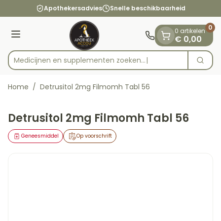
Dia 1 van 1
Ga naar de inhoud
Apothekersadvies
Snelle beschikbaarheid
0
0 artikelen
Menu
€ 0,00
Medicijnen en supplementen zoeken...
Zoek
Product, merk, categorie...
Home
/
Detrusitol 2mg Filmomh Tabl 56
Detrusitol 2mg Filmomh Tabl 56
Geneesmiddel
Op voorschrift