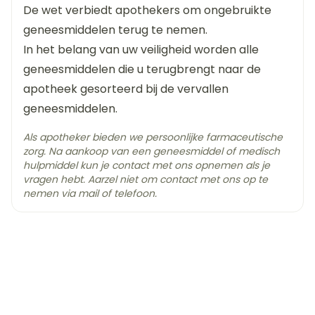
tolterodine tartraat
Droge mond
Ingrediënten
De wet verbiedt apothekers om ongebruikte
Hoofdpijn
geneesmiddelen terug te nemen.
Kamertemperatuur (15°C -
In het belang van uw veiligheid worden alle
Behoud
25°C)
Bronchitis
geneesmiddelen die u terugbrengt naar de
Duizeligheid, slaperigheid, waarnemen van
apotheek gesorteerd bij de vervallen
kriebelingen, jeuk of tintelingen in vingers en
geneesmiddelen.
tenen
Als apotheker bieden we persoonlijke farmaceutische
Droge ogen, wazig zien
zorg. Na aankoop van een geneesmiddel of medisch
Draaiingen
hulpmiddel kun je contact met ons opnemen als je
Hartkloppingen
vragen hebt. Aarzel niet om contact met ons op te
nemen via mail of telefoon.
Gestoorde spijsvertering (dyspepsie),
verstopping, buikpijn, overdreven veel lucht of
gas in de maag of de darmen, braken
Droge huid
Pijnlijk of moeilijk plassen, niet in staat zijn om de
blaas te ledigen