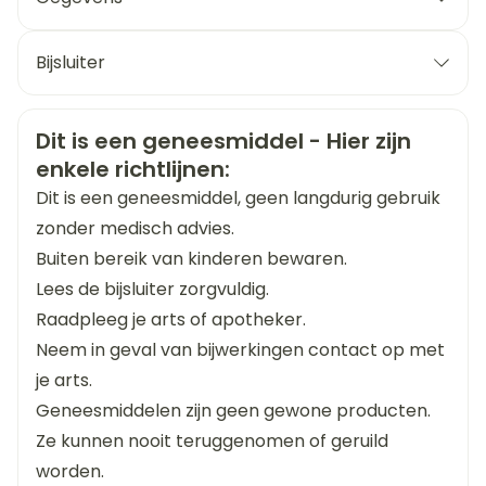
behandeling van schimmelinfecties (zoals
In geval van hinderlijke bijwerkingen: dosering
bijvoorbeeld ketoconazol of itraconazol)
CNK
1390558
verlagen tot tweemaal daags 1 mg
medicijnen voor de behandeling van HIV.
Bijsluiter
Organisaties
Nederlands
Viatris
Duits
Frans
Veiligheidsinformatie
Dit is een geneesmiddel - Hier zijn
medicijnen die de doorgang van voedsel
Merken
Viatris
enkele richtlijnen:
beïnvloeden (zoals bijvoorbeeld
Dit is een geneesmiddel, geen langdurig gebruik
metoclopramide en cisapride)
pijn in de borst, moeilijkheden met ademen of
Breedte
55 mm
medicijnen voor de behandeling van
zonder medisch advies.
snel moe worden (zelfs bij de rust), moeilijke
onregelmatige hartslag (zoals bijvoorbeeld
Buiten bereik van kinderen bewaren.
amiodaron, sotalol, kinidine of procaïnamide)
ademhaling's nachts, zwelling van benen.
Lengte
91 mm
Lees de bijsluiter zorgvuldig.
andere medicijnen met een vergelijkbare
werking als DETRUSITOL (antimuscarinerge
Raadpleeg je arts of apotheker.
Diepte
32 mm
eigenschappen) of medicijnen met een
Neem in geval van bijwerkingen contact op met
tegengestelde werking aan DETRUSITOL
je arts.
(cholinerge eigenschappen). Vraag bij twijfel uw
Hoeveelheid
56
Geneesmiddelen zijn geen gewone producten.
arts.
Verpakking
Ze kunnen nooit teruggenomen of geruild
worden.
Actieve