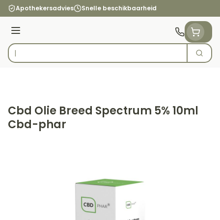
Ga naar de inhoud
Apothekersadvies
Snelle beschikbaarheid
Menu
Zoek
Product, merk, categorie...
Cbd Olie Breed Spectrum 5% 10ml
Cbd-phar