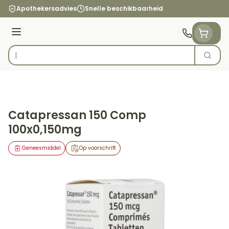
Ga naar de inhoud
Apothekersadvies
Snelle beschikbaarheid
Menu
Zoek
Product, merk, categorie...
Catapressan 150 Comp
100x0,150mg
Geneesmiddel
Op voorschrift