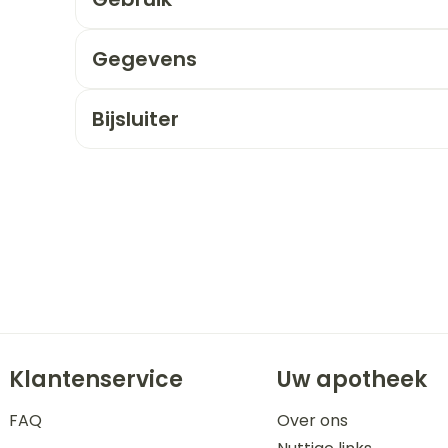
orging
Supplementen
Insectenw
Gegevens
n
Mondmaskers
middelen
nissen
Bijsluiter
 -
uid
id
Zelfbruiner
Scheren
Klantenservice
Uw apotheek
FAQ
Over ons