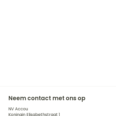
Haar
Gezichtsverz
Pillendozen e
accessoires
Pigmentstoor
Gevoelige huid
geïrriteerde h
Gemengde hu
Doffe huid
Toon meer
Snurken
Neem contact met ons op
NV Accou
Koningin Elisabethstraat 1