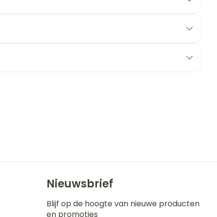
erende
Parfums en
geurproducten
CBD
Nieuwsbrief
Blijf op de hoogte van nieuwe producten
en promoties