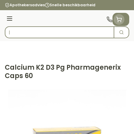
Ga naar de inhoud
Apothekersadvies
Snelle beschikbaarheid
Menu
Zoek
Product, merk, categorie...
Calcium K2 D3 Pg Pharmagenerix
Caps 60