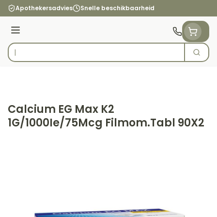
Ga naar de inhoud
Apothekersadvies
Snelle beschikbaarheid
Menu
Zoek
Product, merk, categorie...
Calcium EG Max K2
1G/1000Ie/75Mcg Filmom.Tabl 90X2