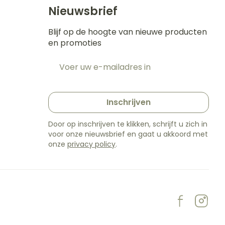
s
Bed
Nieuwsbrief
k
Doorliggen - decubitis
ing zon
Blijf op de hoogte van nieuwe producten
Toon meer
gie
Urinewegen
en promoties
E-mail adres
eid,
Stoppen met roken
t
n stress
t en intieme
en
Gezichtsreiniging -
Instrumenten
Inschrijven
e -
ontschminken
sche
Anti tumor middelen
Door op inschrijven te klikken, schrijft u zich in
n
 en
Reinigingsmelk, - crème,
voor onze nieuwsbrief en gaat u akkoord met
tie
-olie en gel
onze
privacy policy
.
Anesthesie
ijn
Tonic - lotion
rzorging
Micellair water
hie
Diverse
Specifiek voor de ogen
oet
geneesmiddelen
Toon meer