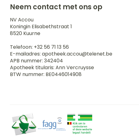
Blaren
Neem contact met ons op
Zuurstof
Eelt
NV Accou
Ademhalingss
Eksteroog - li
Koningin Elisabethstraat 1
8520
Kuurne
Toon meer
Spieren en g
Telefoon:
+32 56 71 13 56
E-mailadres:
apotheek.accou@
telenet.be
APB nummer:
342404
Specifiek vo
Naalden en s
Apotheek titularis:
Ann Vercruysse
Infecties
BTW nummer:
BE0446014908
Lichaamsverz
Spuiten
Deodorant
Oplossing voor
Gezichtsverzo
Naalden
Luizen
Naalden voor 
- pennaalden
Diagnostica
Toon meer