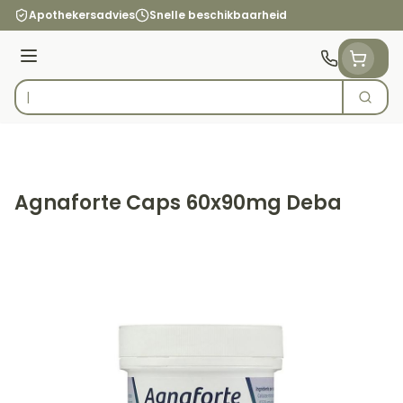
Ga naar de inhoud
Apothekersadvies
Snelle beschikbaarheid
Menu
Zoek
Product, merk, categorie...
Agnaforte Caps 60x90mg Deba