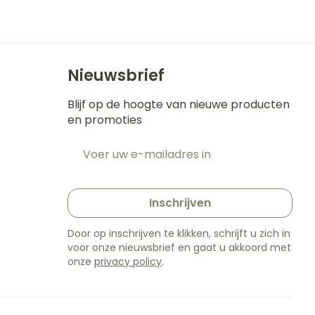
s
Bed
k
Doorliggen - decubitis
ing zon
Toon meer
gie
Urinewegen
Nieuwsbrief
eid,
Stoppen met roken
Blijf op de hoogte van nieuwe producten
n stress
en promoties
t en intieme
en
Gezichtsreiniging -
Instrumenten
E-mail adres
e -
ontschminken
t
sche
Anti tumor middelen
n
 en
Reinigingsmelk, - crème,
tie
-olie en gel
Inschrijven
Anesthesie
ijn
Tonic - lotion
Door op inschrijven te klikken, schrijft u zich in
rzorging
Micellair water
voor onze nieuwsbrief en gaat u akkoord met
onze
privacy policy
.
hie
Diverse
Specifiek voor de ogen
oet
geneesmiddelen
Toon meer