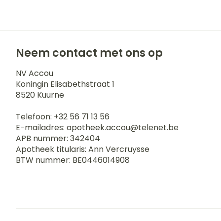
Blaren
Zuurstof
Eelt
Ademhalingss
Eksteroog - li
Neem contact met ons op
Toon meer
Spieren en g
NV Accou
Koningin Elisabethstraat 1
8520
Kuurne
Specifiek vo
Naalden en s
Telefoon:
+32 56 71 13 56
Infecties
Lichaamsverz
Spuiten
E-mailadres:
apotheek.accou@
telenet.be
Deodorant
Oplossing voor
APB nummer:
342404
Apotheek titularis:
Ann Vercruysse
Gezichtsverzo
Naalden
Luizen
BTW nummer:
BE0446014908
Naalden voor 
- pennaalden
Diagnostica
Toon meer