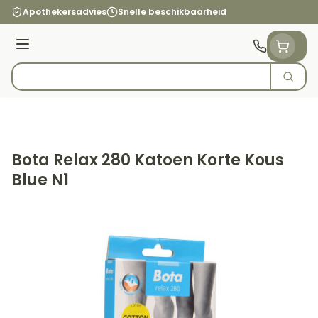
Ga naar de inhoud
Apothekersadvies
Snelle beschikbaarheid
Menu
Zoek
Product, merk, categorie...
Bota Relax 280 Katoen Korte Kous
Blue N1