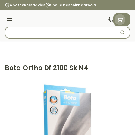
Ga naar de inhoud
Apothekersadvies
Snelle beschikbaarheid
Menu
Zoek
Product, merk, categorie...
Bota Ortho Df 2100 Sk N4