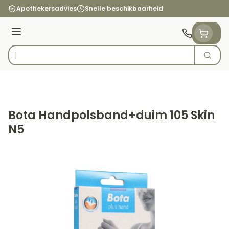
Ga naar de inhoud
Apothekersadvies
Snelle beschikbaarheid
Menu
Zoek
Product, merk, categorie...
Bota Handpolsband+duim 105 Skin
N5