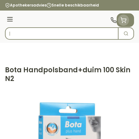
Ga naar de inhoud
Apothekersadvies
Snelle beschikbaarheid
Menu
Zoek
Product, merk, categorie...
Bota Handpolsband+duim 100 Skin
N2