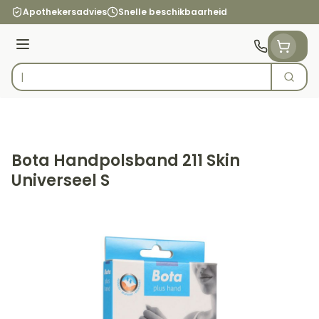
Ga naar de inhoud
Apothekersadvies
Snelle beschikbaarheid
Menu
Zoek
Product, merk, categorie...
Bota Handpolsband 211 Skin
Universeel S