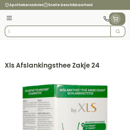
Ga naar de inhoud
Apothekersadvies
Snelle beschikbaarheid
Menu
Zoek
Product, merk, categorie...
Xls Afslankingsthee Zakje 24