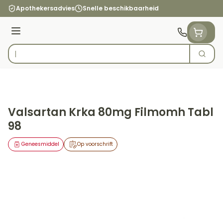
Ga naar de inhoud
Apothekersadvies
Snelle beschikbaarheid
Menu
Zoek
Product, merk, categorie...
Valsartan Krka 80mg Filmomh Tabl
98
Geneesmiddel
Op voorschrift