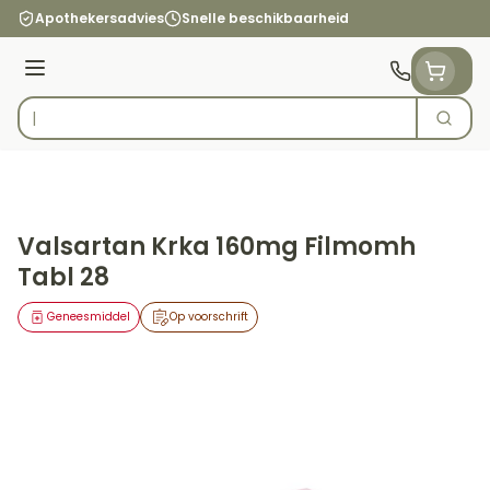
Ga naar de inhoud
Apothekersadvies
Snelle beschikbaarheid
Menu
Zoek
Product, merk, categorie...
Valsartan Krka 160mg Filmomh
Tabl 28
Geneesmiddel
Op voorschrift