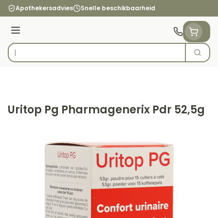
Ga naar de inhoud
Apothekersadvies
Snelle beschikbaarheid
Menu
Zoek
Product, merk, categorie...
Uritop Pg Pharmagenerix Pdr 52,5g