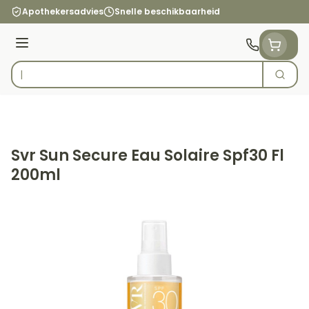
Ga naar de inhoud
Apothekersadvies
Snelle beschikbaarheid
Menu
Zoek
Product, merk, categorie...
Svr Sun Secure Eau Solaire Spf30 Fl
200ml