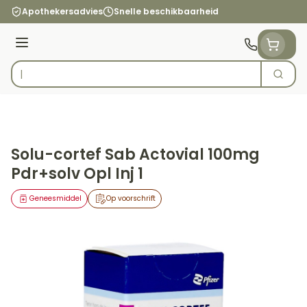
Ga naar de inhoud
Apothekersadvies
Snelle beschikbaarheid
Menu
Zoek
Product, merk, categorie...
Solu-cortef Sab Actovial 100mg
Pdr+solv Opl Inj 1
Geneesmiddel
Op voorschrift