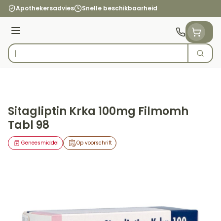
Ga naar de inhoud
Apothekersadvies
Snelle beschikbaarheid
Menu
Zoek
Product, merk, categorie...
Sitagliptin Krka 100mg Filmomh
Tabl 98
Geneesmiddel
Op voorschrift