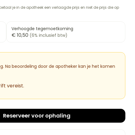
rapie
vogels
Wondzorg
Toon meer
etaal je in de apotheek een verlaagde prijs en niet de prijs die op
Diagnosetesten en
meetapparatuur
Oren
Mond en keel
 stress
Vlooien en teken
Verhoogde tegemoetkoming
€ 10,50
Alcoholtest
(6% inclusief btw)
ng
Oordopjes
Zuigtabletten
therapie -
Bloeddrukmeter
ls
d
 en -druppels
Oorreiniging
Spray - oplossing
Mond, muil of snavel
Cholesteroltest
l
zen
Oordruppels
Hartslagmeter
dig. Na beoordeling door de apotheker kan je het komen
n
hulpmiddelen
Toon meer
ft vereist.
Ergonomie
cherming
nning en -
Hygiëne
Aambeien
es
Ademhaling en zuurstof
Reserveer
voor ophaling
Bad en douche
tje
Badkamer