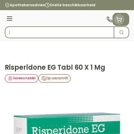
Ga naar de inhoud
Apothekersadvies
Snelle beschikbaarheid
Menu
Zoek
Product, merk, categorie...
Risperidone EG Tabl 60 X 1 Mg
Geneesmiddel
Op voorschrift