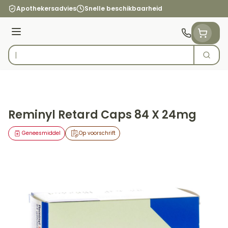
Ga naar de inhoud
Apothekersadvies
Snelle beschikbaarheid
Menu
Zoek
Product, merk, categorie...
Reminyl Retard Caps 84 X 24mg
Geneesmiddel
Op voorschrift