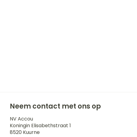
Haar
Gezichtsverz
Pillendozen e
accessoires
Pigmentstoor
Gevoelige huid
geïrriteerde h
Gemengde hu
Doffe huid
Toon meer
Snurken
Neem contact met ons op
NV Accou
Koningin Elisabethstraat 1
8520
Kuurne