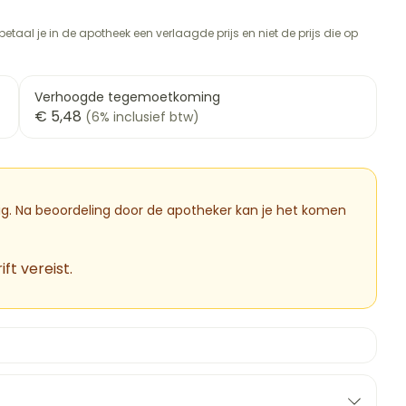
rapie
vogels
Wondzorg
Toon meer
etaal je in de apotheek een verlaagde prijs en niet de prijs die op
Diagnosetesten en
meetapparatuur
Oren
Mond en keel
 stress
Vlooien en teken
Verhoogde tegemoetkoming
Alcoholtest
ng
Oordopjes
Zuigtabletten
€ 5,48
(6% inclusief btw)
therapie -
Bloeddrukmeter
ls
d
 en -druppels
Oorreiniging
Spray - oplossing
Mond, muil of snavel
Cholesteroltest
l
zen
Oordruppels
Hartslagmeter
n
hulpmiddelen
dig. Na beoordeling door de apotheker kan je het komen
Toon meer
ft vereist.
Ergonomie
cherming
nning en -
Hygiëne
Aambeien
es
Ademhaling en zuurstof
Bad en douche
tje
Badkamer