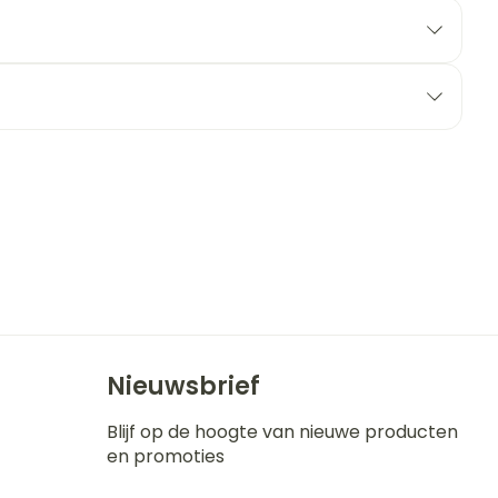
erende
Parfums en
geurproducten
CBD
Nieuwsbrief
Blijf op de hoogte van nieuwe producten
en promoties
E-mail adres