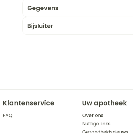
Gegevens
orging
Supplementen
Insectenw
n
Mondmaskers
middelen
Bijsluiter
nissen
 -
uid
id
Zelfbruiner
Scheren
Klantenservice
Uw apotheek
FAQ
Over ons
Nuttige links
Gezondheidsnieuws