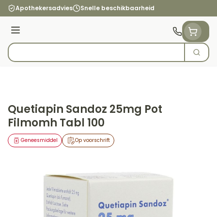
Ga naar de inhoud
Apothekersadvies
Snelle beschikbaarheid
Menu
Zoek
Product, merk, categorie...
Quetiapin Sandoz 25mg Pot
Filmomh Tabl 100
Geneesmiddel
Op voorschrift