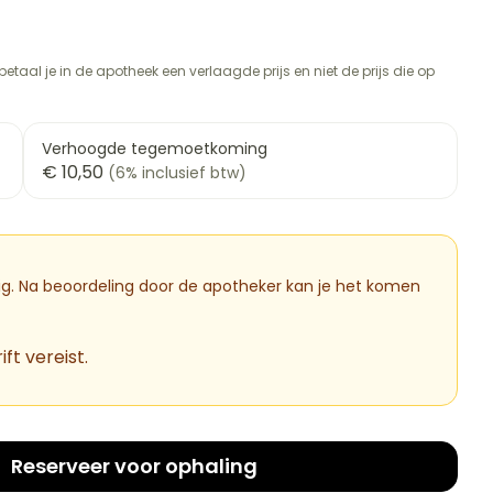
rapie
vogels
Wondzorg
Toon meer
Diagnosetesten en
etaal je in de apotheek een verlaagde prijs en niet de prijs die op
meetapparatuur
Oren
Mond en keel
 stress
Vlooien en teken
Alcoholtest
ng
Oordopjes
Zuigtabletten
therapie -
Verhoogde tegemoetkoming
Bloeddrukmeter
ls
d
 en -druppels
Oorreiniging
Spray - oplossing
Mond, muil of snavel
€ 10,50
(6% inclusief btw)
Cholesteroltest
l
zen
Oordruppels
Hartslagmeter
n
hulpmiddelen
Toon meer
dig. Na beoordeling door de apotheker kan je het komen
ft vereist.
Ergonomie
cherming
nning en -
Hygiëne
Aambeien
es
Ademhaling en zuurstof
Bad en douche
tje
Badkamer
Reserveer
voor ophaling