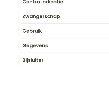
Contra indicatie
orging
Supplementen
Insectenw
Zwangerschap
n
Mondmaskers
middelen
nissen
Gebruik
 -
uid
Gegevens
id
Bijsluiter
Zelfbruiner
Scheren