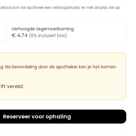
rapie
vogels
Wondzorg
Toon meer
etaal je in de apotheek een verlaagde prijs en niet de prijs die op
Diagnosetesten en
meetapparatuur
Oren
Mond en keel
 stress
Vlooien en teken
Verhoogde tegemoetkoming
€ 4,74
Alcoholtest
(6% inclusief btw)
ng
Oordopjes
Zuigtabletten
therapie -
Bloeddrukmeter
ls
d
 en -druppels
Oorreiniging
Spray - oplossing
Mond, muil of snavel
Cholesteroltest
l
zen
Oordruppels
Hartslagmeter
dig. Na beoordeling door de apotheker kan je het komen
n
hulpmiddelen
Toon meer
ft vereist.
Ergonomie
cherming
nning en -
Hygiëne
Aambeien
es
Ademhaling en zuurstof
Reserveer
voor ophaling
Bad en douche
tje
Badkamer