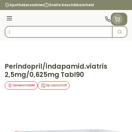
Ga naar de inhoud
Apothekersadvies
Snelle beschikbaarheid
Menu
Zoek
Product, merk, categorie...
Perindopril/indapamid.viatris
2,5mg/0,625mg Tabl90
Geneesmiddel
Op voorschrift