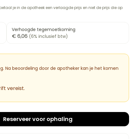
rapie
vogels
Wondzorg
Toon meer
etaal je in de apotheek een verlaagde prijs en niet de prijs die op
Diagnosetesten en
meetapparatuur
Oren
Mond en keel
 stress
Vlooien en teken
Verhoogde tegemoetkoming
€ 6,06
Alcoholtest
(6% inclusief btw)
ng
Oordopjes
Zuigtabletten
therapie -
Bloeddrukmeter
ls
d
 en -druppels
Oorreiniging
Spray - oplossing
Mond, muil of snavel
Cholesteroltest
l
zen
Oordruppels
Hartslagmeter
dig. Na beoordeling door de apotheker kan je het komen
n
hulpmiddelen
Toon meer
ft vereist.
Ergonomie
cherming
nning en -
Hygiëne
Aambeien
es
Ademhaling en zuurstof
Reserveer
voor ophaling
Bad en douche
tje
Badkamer