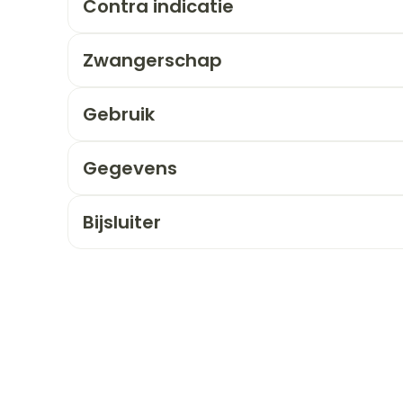
Contra indicatie
orging
Supplementen
Insectenw
Zwangerschap
n
Mondmaskers
middelen
nissen
Gebruik
 -
uid
Gegevens
id
Bijsluiter
Zelfbruiner
Scheren