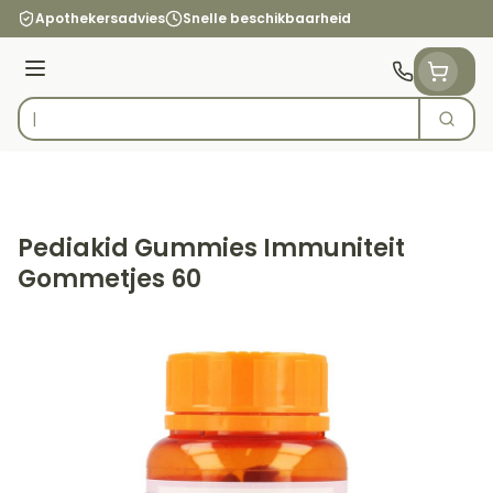
Ga naar de inhoud
Apothekersadvies
Snelle beschikbaarheid
Menu
Zoek
Product, merk, categorie...
Pediakid Gummies Immuniteit
Gommetjes 60