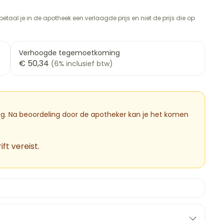
rapie
vogels
Wondzorg
Toon meer
etaal je in de apotheek een verlaagde prijs en niet de prijs die op
Diagnosetesten en
meetapparatuur
Oren
Mond en keel
 stress
Vlooien en teken
Verhoogde tegemoetkoming
Alcoholtest
ng
Oordopjes
Zuigtabletten
€ 50,34
(6% inclusief btw)
therapie -
Bloeddrukmeter
ls
d
 en -druppels
Oorreiniging
Spray - oplossing
Mond, muil of snavel
Cholesteroltest
l
zen
Oordruppels
Hartslagmeter
n
hulpmiddelen
dig. Na beoordeling door de apotheker kan je het komen
Toon meer
ft vereist.
Ergonomie
cherming
nning en -
Hygiëne
Aambeien
es
Ademhaling en zuurstof
Bad en douche
tje
Badkamer