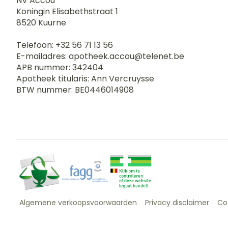
NV Accou
Koningin Elisabethstraat 1
8520
Kuurne
Telefoon:
+32 56 71 13 56
E-mailadres:
apotheek.accou@
telenet.be
APB nummer:
342404
Apotheek titularis:
Ann Vercruysse
BTW nummer:
BE0446014908
Algemene verkoopsvoorwaarden
Privacy disclaimer
Co