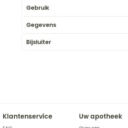
Gebruik
orging
Supplementen
Insectenw
n
Mondmaskers
middelen
Gegevens
nissen
 -
Bijsluiter
uid
id
Zelfbruiner
Scheren
Klantenservice
Uw apotheek