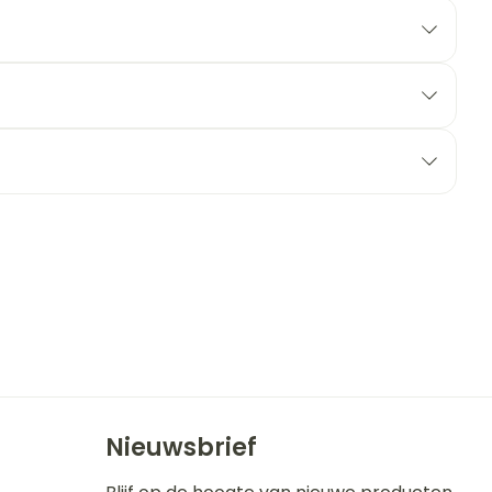
erende
Parfums en
geurproducten
CBD
Nieuwsbrief