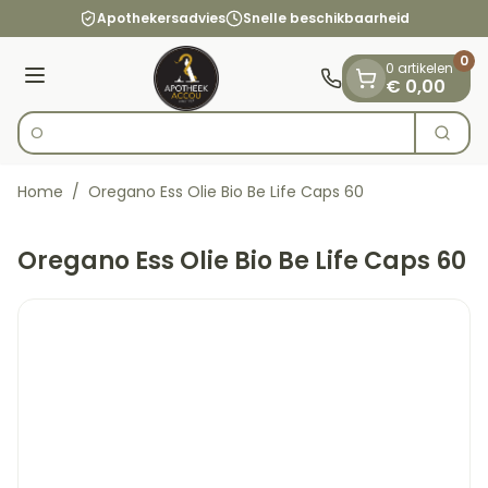
Dia 1 van 1
Ga naar de inhoud
Apothekersadvies
Snelle beschikbaarheid
0
0 artikelen
Menu
€ 0,00
Zoek
Product, merk, categorie...
Home
/
Oregano Ess Olie Bio Be Life Caps 60
Oregano Ess Olie Bio Be Life Caps 60