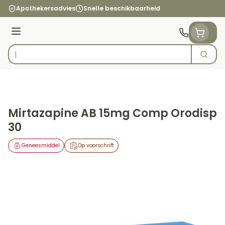
Ga naar de inhoud
Apothekersadvies
Snelle beschikbaarheid
Menu
Zoek
Product, merk, categorie...
Mirtazapine AB 15mg Comp Orodisp
30
Geneesmiddel
Op voorschrift