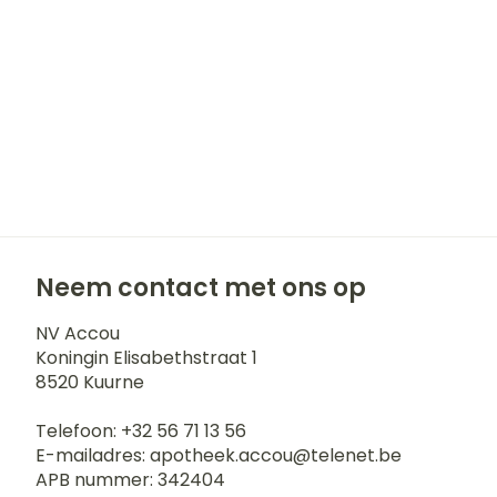
Haar
Gezichtsverz
Pillendozen e
accessoires
Pigmentstoor
Gevoelige huid
geïrriteerde h
Gemengde hu
Doffe huid
Toon meer
Neem contact met ons op
NV Accou
Koningin Elisabethstraat 1
Snurken
8520
Kuurne
Telefoon:
+32 56 71 13 56
E-mailadres:
apotheek.accou@
telenet.be
APB nummer:
342404