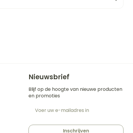
erende
Parfums en
geurproducten
Nieuwsbrief
Blijf op de hoogte van nieuwe producten
en promoties
CBD
E-mail adres
t
Inschrijven