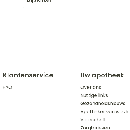
orging
Supplementen
Insectenw
n
Mondmaskers
middelen
nissen
 -
uid
id
Klantenservice
Uw apotheek
FAQ
Over ons
Nuttige links
Zelfbruiner
Scheren
Gezondheidsnieuws
Apotheker van wach
Voorschrift
Zorgtarieven