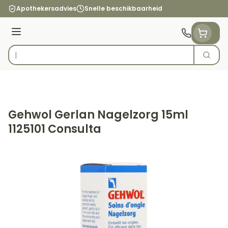
Ga naar de inhoud
Apothekersadvies
Snelle beschikbaarheid
Menu
Zoek
Product, merk, categorie...
Gehwol Gerlan Nagelzorg 15ml
1125101 Consulta