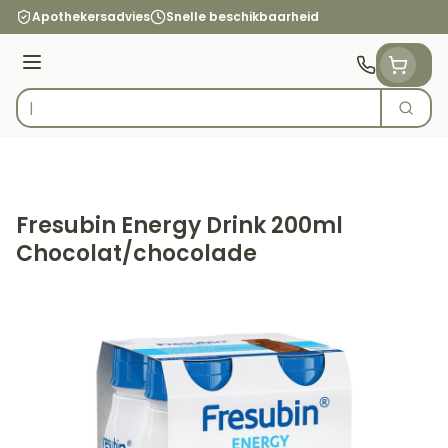
Ga naar de inhoud
Apothekersadvies
Snelle beschikbaarheid
Menu
Zoek
Product, merk, categorie...
Fresubin Energy Drink 200ml
Chocolat/chocolade