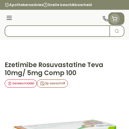
Ga naar de inhoud
Apothekersadvies
Snelle beschikbaarheid
Menu
Zoek
Product, merk, categorie...
Ezetimibe Rosuvastatine Teva
10mg/ 5mg Comp 100
Geneesmiddel
Op voorschrift