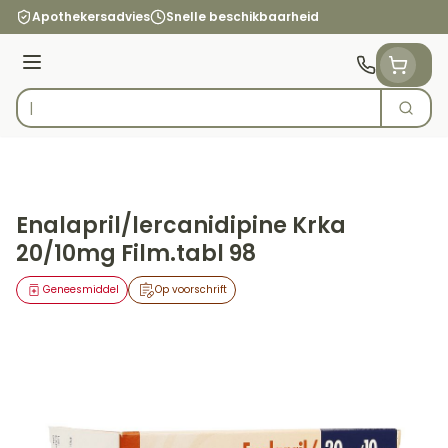
Ga naar de inhoud
Apothekersadvies
Snelle beschikbaarheid
Menu
Zoek
Product, merk, categorie...
Enalapril/lercanidipine Krka
20/10mg Film.tabl 98
Geneesmiddel
Op voorschrift