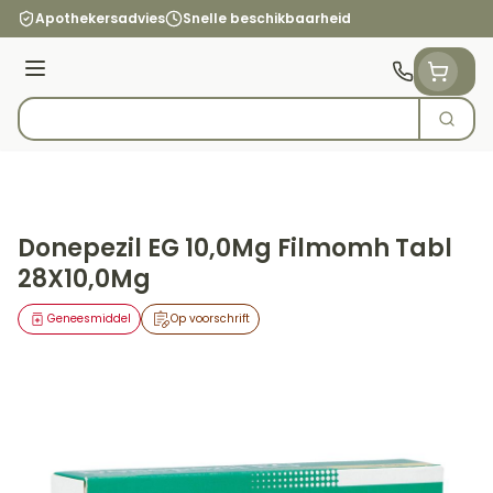
Ga naar de inhoud
Apothekersadvies
Snelle beschikbaarheid
Menu
Zoek
Product, merk, categorie...
Donepezil EG 10,0Mg Filmomh Tabl
28X10,0Mg
Geneesmiddel
Op voorschrift