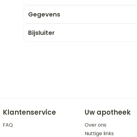
Gegevens
orging
Supplementen
Insectenw
n
Mondmaskers
middelen
nissen
Bijsluiter
 -
uid
id
Zelfbruiner
Scheren
Klantenservice
Uw apotheek
FAQ
Over ons
Nuttige links