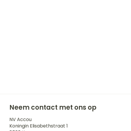
Haar
Gezichtsverz
Pillendozen e
accessoires
Pigmentstoor
Gevoelige huid
geïrriteerde h
Gemengde hu
Doffe huid
Toon meer
Snurken
Neem contact met ons op
NV Accou
Koningin Elisabethstraat 1