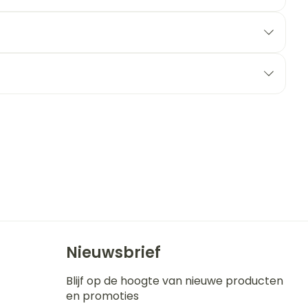
erende
Parfums en
geurproducten
CBD
Nieuwsbrief
Blijf op de hoogte van nieuwe producten
en promoties