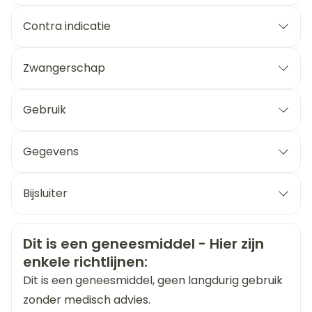
Capsula : Titanii dioxydum – Gelatinum q.s. pro
Contra indicatie
capsula una.
Zwangerschap
Gebruik
2 tot 3 capsules per dag
Gegevens
CNK
0056135
Bijsluiter
Nederlands
Eurogenerics (EG) Generics &
Duits
Frans
Organisaties
Consumer
Veiligheidsinformatie
Dit is een geneesmiddel - Hier zijn
enkele richtlijnen:
Merken
Eurogenerics (EG)
Dit is een geneesmiddel, geen langdurig gebruik
zonder medisch advies.
Breedte
71 mm