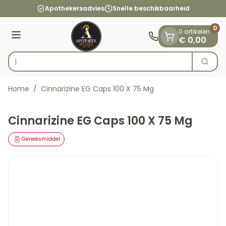
Dia 1 van 1
Ga naar de inhoud
Apothekersadvies
Snelle beschikbaarheid
0
0 artikelen
Menu
€ 0,00
Op z
Zoek
Product, merk, categorie...
Home
/
Cinnarizine EG Caps 100 X 75 Mg
Cinnarizine EG Caps 100 X 75 Mg
Geneesmiddel