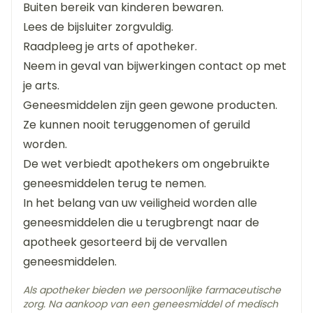
Buiten bereik van kinderen bewaren.
Lees de bijsluiter zorgvuldig.
Lengte
87 mm
Raadpleeg je arts of apotheker.
Neem in geval van bijwerkingen contact op met
Diepte
67 mm
je arts.
Geneesmiddelen zijn geen gewone producten.
Hoeveelheid
100
Ze kunnen nooit teruggenomen of geruild
Verpakking
worden.
Actieve
De wet verbiedt apothekers om ongebruikte
cinnarizine
Ingrediënten
geneesmiddelen terug te nemen.
In het belang van uw veiligheid worden alle
Kamertemperatuur (15°C -
geneesmiddelen die u terugbrengt naar de
Behoud
25°C)
apotheek gesorteerd bij de vervallen
geneesmiddelen.
Als apotheker bieden we persoonlijke farmaceutische
zorg. Na aankoop van een geneesmiddel of medisch